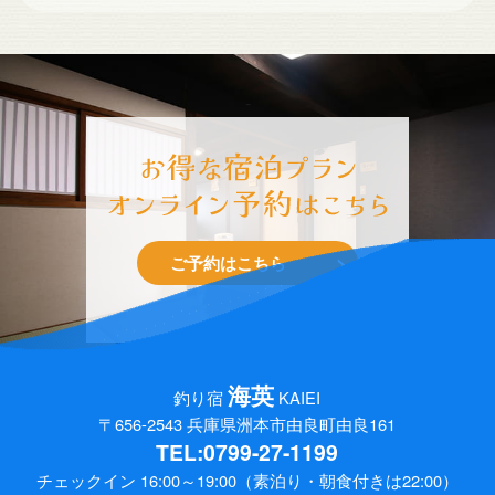
-
ご予約はこちら
海英
釣り宿
KAIEI
〒656-2543
兵庫県洲本市由良町由良161
TEL:0799-27-1199
チェックイン 16:00～19:00
（素泊り・朝食付きは22:00）