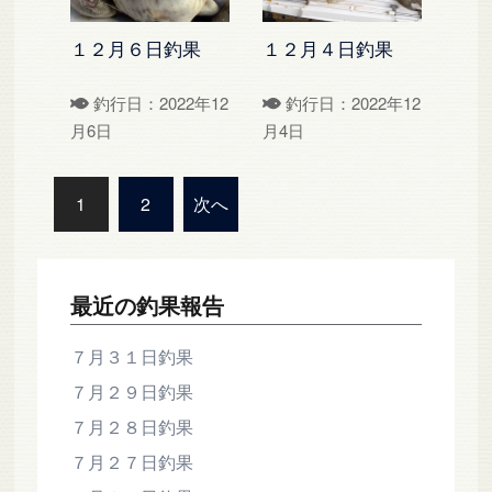
１２月６日釣果
１２月４日釣果
釣行日：2022年12
釣行日：2022年12
月6日
月4日
投
1
2
次へ
稿
の
ペ
最近の釣果報告
ー
ジ
７月３１日釣果
送
７月２９日釣果
り
７月２８日釣果
７月２７日釣果