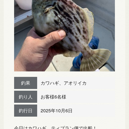
釣果
カワハギ、アオリイカ
釣り人
お客様6名様
釣行日
2025年10月6日
今日はカワハギ、ティプラン便で出船！