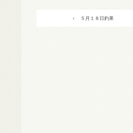
投
５月１８日釣果
稿
ナ
ビ
ゲ
ー
シ
ョ
ン