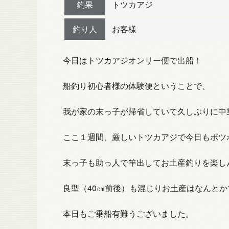
釣果
トツカアジ
釣り人
お客様
今日はトツカアジオンリー便で出船！
船釣り初心者様の体験便ということで、
我が家の末っ子が帰省していて久しぶりに中
ここ１週間、厳しいトツカアジで今日もポツ
末っ子も助っ人で竿出してお土産釣りを楽し
良型（40㎝前後）も混じりお土産はなんと
本日もご乗船有難うございました。