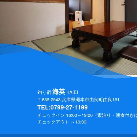
海英
釣り宿
KAIEI
〒656-2543
兵庫県洲本市由良町由良161
TEL:0799-27-1199
チェックイン 16:00～19:00
（素泊り・朝食付きは2
チェックアウト ～10:00