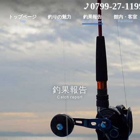
0799-27-119
トップページ
釣りの魅力
釣果報告
館内・客室
Top
Fishing
Catch report
Facilities
釣果報告
Catch report