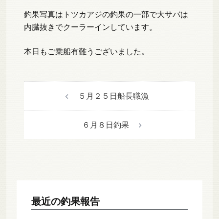
釣果写真はトツカアジの釣果の一部で大サバは
内臓抜きでクーラーインしています。
本日もご乗船有難うございました。
投
５月２５日船長職漁
稿
ナ
６月８日釣果
ビ
ゲ
ー
シ
ョ
ン
最近の釣果報告