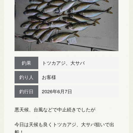
釣果
トツカアジ、大サバ
釣り人
お客様
釣行日
2026年6月7日
悪天候、台風などで中止続きでしたが
今日は天候も良くトツカアジ、大サバ狙いで出
船！