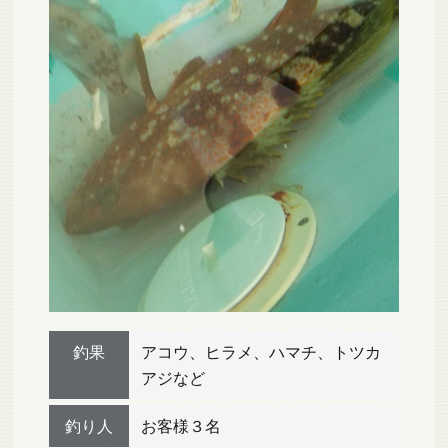
釣果
アコウ、ヒラメ、ハマチ、トツカ
アジなど
釣り人
お客様３名