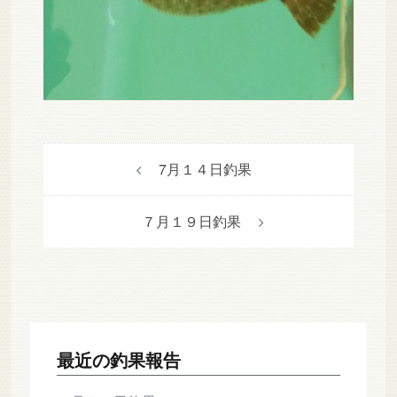
投
7月１４日釣果
稿
ナ
７月１９日釣果
ビ
ゲ
ー
シ
ョ
ン
最近の釣果報告